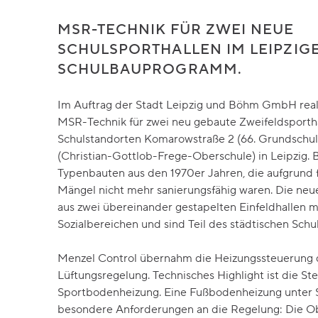
MSR-TECHNIK FÜR ZWEI NEUE
SCHULSPORTHALLEN IM LEIPZIG
SCHULBAUPROGRAMM.
Im Auftrag der Stadt Leipzig und Böhm GmbH reali
MSR-Technik für zwei neu gebaute Zweifeldsporth
Schulstandorten Komarowstraße 2 (66. Grundschule
(Christian-Gottlob-Frege-Oberschule) in Leipzig. 
Typenbauten aus den 1970er Jahren, die aufgrund f
Mängel nicht mehr sanierungsfähig waren. Die neu
aus zwei übereinander gestapelten Einfeldhallen 
Sozialbereichen und sind Teil des städtischen Sc
Menzel Control übernahm die Heizungssteuerung d
Lüftungsregelung. Technisches Highlight ist die St
Sportbodenheizung. Eine Fußbodenheizung unter S
besondere Anforderungen an die Regelung: Die O