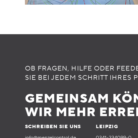
OB FRAGEN, HILFE ODER FEED
SIE BEI JEDEM SCHRITT IHRES 
GEMEINSAM KÖ
WIR MEHR ERRE
SCHREIBEN SIE UNS
LEIPZIG
info@menzelcontrol.de
0341-234099-0