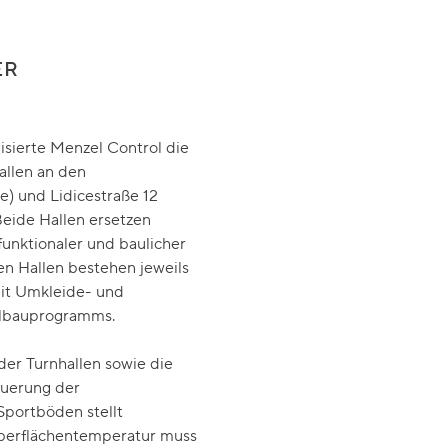
ER
sierte Menzel Control die
allen an den
) und Lidicestraße 12
Beide Hallen ersetzen
unktionaler und baulicher
en Hallen bestehen jeweils
mit Umkleide- und
hulbauprogramms.
er Turnhallen sowie die
euerung der
portböden stellt
berflächentemperatur muss