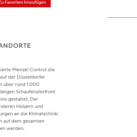
Zu Favoriten hinzufügen
TANDORTE
erte Menzel Control die
auf der Düsseldorfer
ch über rund 1.000
langen Schaufensterfront
no gestaltet. Der
nderen Hölzern und
ungen an die Klimatechnik:
sen auf dem gesamten
ten werden.