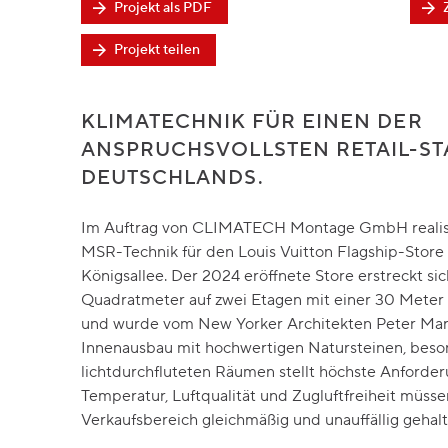
Projekt als PDF
Projekt teilen
KLIMATECHNIK FÜR EINEN DER
ANSPRUCHSVOLLSTEN RETAIL-S
DEUTSCHLANDS.
Im Auftrag von CLIMATECH Montage GmbH realisi
MSR-Technik für den Louis Vuitton Flagship-Store 
Königsallee. Der 2024 eröffnete Store erstreckt si
Quadratmeter auf zwei Etagen mit einer 30 Meter 
und wurde vom New Yorker Architekten Peter Mari
Innenausbau mit hochwertigen Natursteinen, beso
lichtdurchfluteten Räumen stellt höchste Anforder
Temperatur, Luftqualität und Zugluftfreiheit müs
Verkaufsbereich gleichmäßig und unauffällig gehal